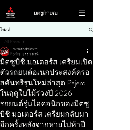
มิตซูทักษิณ
โพสต์
All Posts
mitsuthaksinsite
All Posts
5 มิ.ย.
ยาว 1 นาที
มิตซูบิชิ มอเตอร์ส เตรียมเปิด
ข่าวสาร / กิจกรรม
ตัวรถยนต์อเนกประสงค์ครอ
ข้อเสนอ/โปรโมชั่น
สคันทรีรุ่นใหม่ล่าสุด Pajero
ในฤดูใบไม้ร่วงปี 2026 -
รถยนต์รุ่นไอคอนิกของมิตซู
บิชิ มอเตอร์ส เตรียมกลับมา
อีกครั้งหลังจากหายไปห้าปี