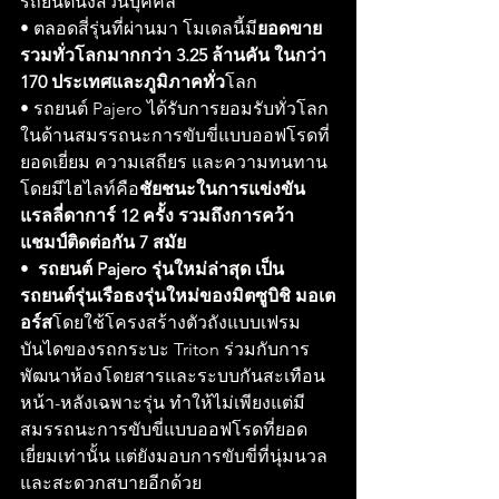
รถยนต์นั่งส่วนบุคคล
• ตลอดสี่รุ่นที่ผ่านมา โมเดลนี้มี
ยอดขาย
รวมทั่วโลกมากกว่า 3.25 ล้านคัน ในกว่า 
170 ประเทศและภูมิภาคทั่ว
โลก
• รถยนต์ Pajero ได้รับการยอมรับทั่วโลก
ในด้านสมรรถนะการขับขี่แบบออฟโรดที่
ยอดเยี่ยม ความเสถียร และความทนทาน 
โดยมีไฮไลท์คือ
ชัยชนะในการแข่งขัน
แรลลี่ดาการ์ 12 ครั้ง รวมถึงการคว้า
แชมป์ติดต่อกัน 7 สมัย
•  
รถยนต์ Pajero รุ่นใหม่ล่าสุด เป็น
รถยนต์รุ่นเรือธงรุ่นใหม่ของมิตซูบิชิ มอเต
อร์ส
โดยใช้โครงสร้างตัวถังแบบเฟรม
บันไดของรถกระบะ Triton ร่วมกับการ
พัฒนาห้องโดยสารและระบบกันสะเทือน
หน้า-หลังเฉพาะรุ่น ทำให้ไม่เพียงแต่มี
สมรรถนะการขับขี่แบบออฟโรดที่ยอด
เยี่ยมเท่านั้น แต่ยังมอบการขับขี่ที่นุ่มนวล
และสะดวกสบายอีกด้วย