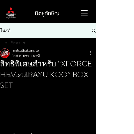
มิตซูทักษิณ
โพสต์
All Posts
mitsuthaksinsite
All Posts
2 ก.ค.
ยาว 1 นาที
สิทธิพิเศษสำหรับ “XFORCE
ข่าวสาร / กิจกรรม
HEV x JIRAYU KOO” BOX
ข้อเสนอ/โปรโมชั่น
SET